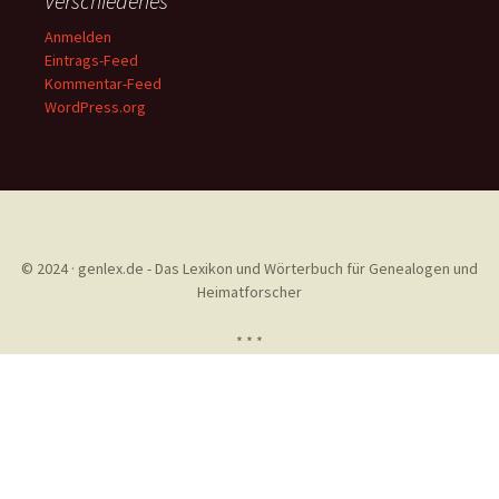
Verschiedenes
Anmelden
Eintrags-Feed
Kommentar-Feed
WordPress.org
© 2024 · genlex.de - Das Lexikon und Wörterbuch für Genealogen und
Heimatforscher
* * *