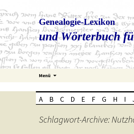
Genealogie-Lexikon
und Wörterbuch fü
Zum
Menü
Inhalt
springen
A
B
C
D
E
F
G
H
I
Schlagwort-Archive: Nutzh