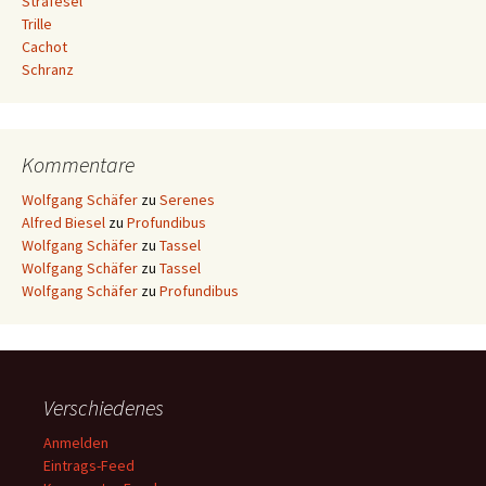
Strafesel
Trille
Cachot
Schranz
Kommentare
Wolfgang Schäfer
zu
Serenes
Alfred Biesel
zu
Profundibus
Wolfgang Schäfer
zu
Tassel
Wolfgang Schäfer
zu
Tassel
Wolfgang Schäfer
zu
Profundibus
Verschiedenes
Anmelden
Eintrags-Feed