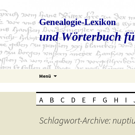
Genealogie-Lexikon
und Wörterbuch fü
Zum
Menü
Inhalt
springen
A
B
C
D
E
F
G
H
I
Schlagwort-Archive: nupti