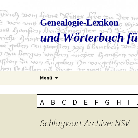
Genealogie-Lexikon
und Wörterbuch fü
Zum
Menü
Inhalt
springen
A
B
C
D
E
F
G
H
I
Schlagwort-Archive: NSV