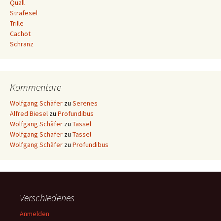
Quall
Strafesel
Trille
Cachot
Schranz
Kommentare
Wolfgang Schäfer
zu
Serenes
Alfred Biesel
zu
Profundibus
Wolfgang Schäfer
zu
Tassel
Wolfgang Schäfer
zu
Tassel
Wolfgang Schäfer
zu
Profundibus
Verschiedenes
Anmelden