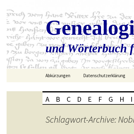
Genealog
und Wörterbuch f
Zum
Abkürzungen
Datenschutzerklärung
Inhalt
springen
A
B
C
D
E
F
G
H
I
Schlagwort-Archive: Nobi