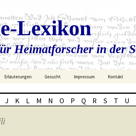
ie-Lexikon
ür Heimatforscher in der 
Erläuterungen
Gesucht
Impressum
Kontakt
J
K
L
M
N
O
P
Q
R
S
T
U
li