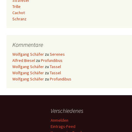
Strafesel
Trille
Cachot
Schranz
Kommentare
Wolfgang Schäfer
zu
Serenes
Alfred Biesel
zu
Profundibus
Wolfgang Schäfer
zu
Tassel
Wolfgang Schäfer
zu
Tassel
Wolfgang Schäfer
zu
Profundibus
Verschiedenes
Anmelden
Eintrags-Feed