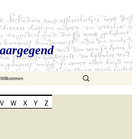
Saargegend
Suchen
Willkommen
nach:
V
W
X
Y
Z