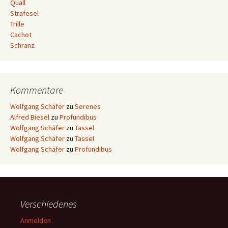
Quall
Strafesel
Trille
Cachot
Schranz
Kommentare
Wolfgang Schäfer
zu
Serenes
Alfred Biesel
zu
Profundibus
Wolfgang Schäfer
zu
Tassel
Wolfgang Schäfer
zu
Tassel
Wolfgang Schäfer
zu
Profundibus
Verschiedenes
Anmelden