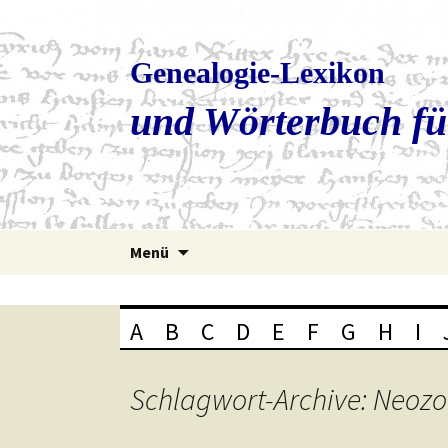
Genealogie-Lexikon
und Wörterbuch fü
Zum
Menü
Inhalt
springen
A
B
C
D
E
F
G
H
I
Schlagwort-Archive: Neoz