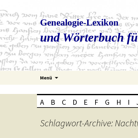
Genealogie-Lexikon
und Wörterbuch fü
Zum
Menü
Inhalt
springen
A
B
C
D
E
F
G
H
I
Schlagwort-Archive: Nach