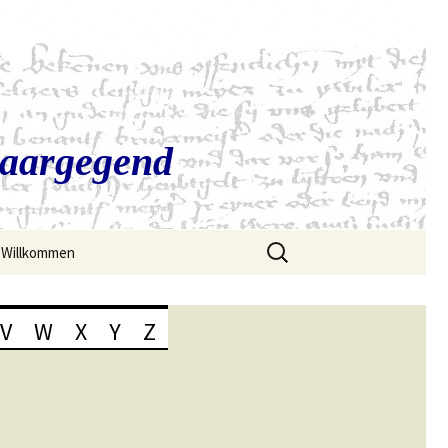
Saargegend
Suchen
Willkommen
nach:
V
W
X
Y
Z