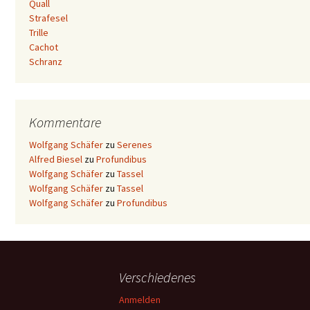
Quall
Strafesel
Trille
Cachot
Schranz
Kommentare
Wolfgang Schäfer
zu
Serenes
Alfred Biesel
zu
Profundibus
Wolfgang Schäfer
zu
Tassel
Wolfgang Schäfer
zu
Tassel
Wolfgang Schäfer
zu
Profundibus
Verschiedenes
Anmelden