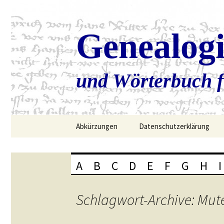
Genealog
und Wörterbuch f
Zum
Abkürzungen
Datenschutzerklärung
Inhalt
springen
A
B
C
D
E
F
G
H
I
Schlagwort-Archive: Mut