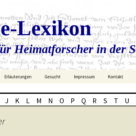
ie-Lexikon
ür Heimatforscher in der 
Erläuterungen
Gesucht
Impressum
Kontakt
J
K
L
M
N
O
P
Q
R
S
T
U
er