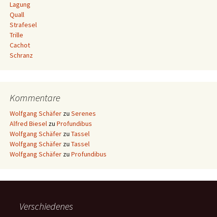
Lagung
Quall
Strafesel
Trille
Cachot
Schranz
Kommentare
Wolfgang Schäfer
zu
Serenes
Alfred Biesel
zu
Profundibus
Wolfgang Schäfer
zu
Tassel
Wolfgang Schäfer
zu
Tassel
Wolfgang Schäfer
zu
Profundibus
Verschiedenes