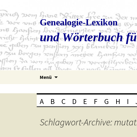
Genealogie-Lexikon
und Wörterbuch fü
Zum
Menü
Inhalt
springen
A
B
C
D
E
F
G
H
I
Schlagwort-Archive: mutat