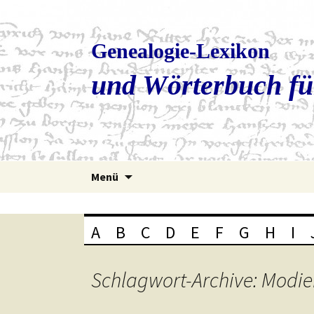
Genealogie-Lexikon
und Wörterbuch fü
Zum
Menü
Inhalt
springen
A
B
C
D
E
F
G
H
I
Schlagwort-Archive: Modi