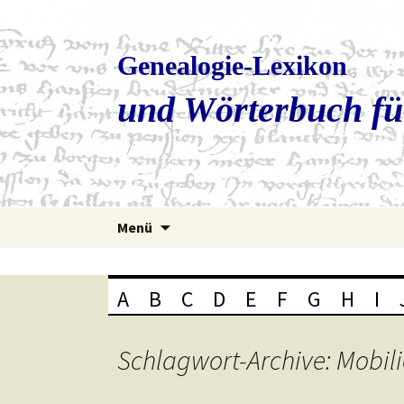
Genealogie-Lexikon
und Wörterbuch fü
Zum
Menü
Inhalt
springen
A
B
C
D
E
F
G
H
I
Schlagwort-Archive: Mobil