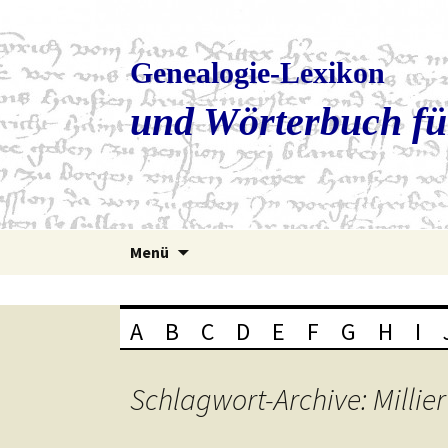
Genealogie-Lexikon
und Wörterbuch fü
Zum
Menü
Inhalt
springen
A
B
C
D
E
F
G
H
I
Schlagwort-Archive: Millier