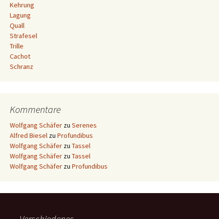
Kehrung
Lagung
Quall
Strafesel
Trille
Cachot
Schranz
Kommentare
Wolfgang Schäfer
zu
Serenes
Alfred Biesel
zu
Profundibus
Wolfgang Schäfer
zu
Tassel
Wolfgang Schäfer
zu
Tassel
Wolfgang Schäfer
zu
Profundibus
Verschiedenes