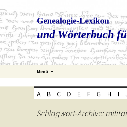
Genealogie-Lexikon
und Wörterbuch fü
Zum
Menü
Inhalt
springen
A
B
C
D
E
F
G
H
I
Schlagwort-Archive: milita