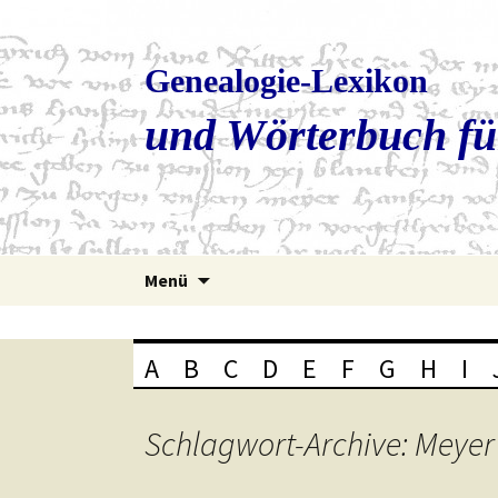
Genealogie-Lexikon
und Wörterbuch fü
Zum
Menü
Inhalt
springen
A
B
C
D
E
F
G
H
I
Schlagwort-Archive: Meyer