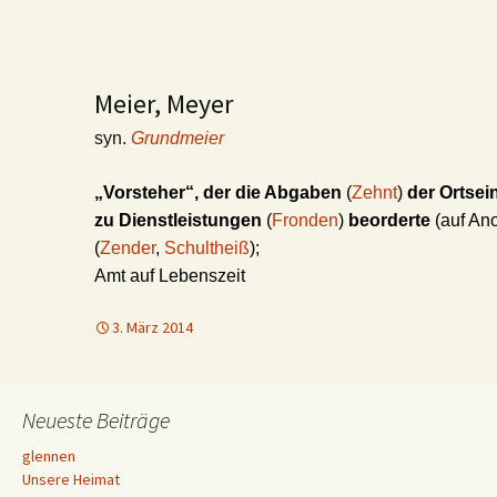
Meier, Meyer
syn.
Grundmeier
„Vorsteher“, der die Abgaben
(
Zehnt
)
der Ortse
zu Dienstleistungen
(
Fronden
)
beorderte
(auf Ano
(
Zender
,
Schultheiß
);
Amt auf Lebenszeit
3. März 2014
Neueste Beiträge
glennen
Unsere Heimat