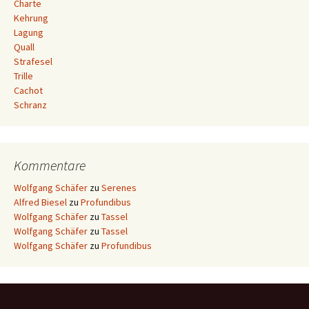
Charte
Kehrung
Lagung
Quall
Strafesel
Trille
Cachot
Schranz
Kommentare
Wolfgang Schäfer
zu
Serenes
Alfred Biesel
zu
Profundibus
Wolfgang Schäfer
zu
Tassel
Wolfgang Schäfer
zu
Tassel
Wolfgang Schäfer
zu
Profundibus