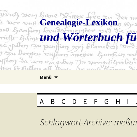
Genealogie-Lexikon
und Wörterbuch fü
Zum
Menü
Inhalt
springen
A
B
C
D
E
F
G
H
I
Schlagwort-Archive: meßu