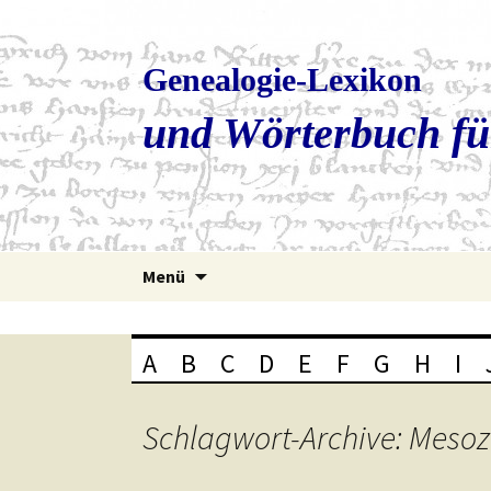
Genealogie-Lexikon
und Wörterbuch fü
Zum
Menü
Inhalt
springen
A
B
C
D
E
F
G
H
I
Schlagwort-Archive: Meso