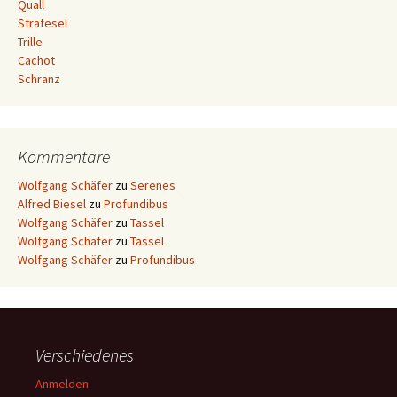
Quall
Strafesel
Trille
Cachot
Schranz
Kommentare
Wolfgang Schäfer
zu
Serenes
Alfred Biesel
zu
Profundibus
Wolfgang Schäfer
zu
Tassel
Wolfgang Schäfer
zu
Tassel
Wolfgang Schäfer
zu
Profundibus
Verschiedenes
Anmelden