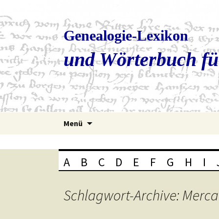
Genealogie-Lexikon
und Wörterbuch fü
Zum
Menü
Inhalt
springen
A
B
C
D
E
F
G
H
I
Schlagwort-Archive: Merca