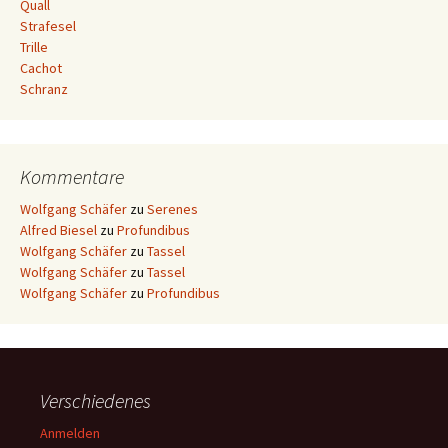
Quall
Strafesel
Trille
Cachot
Schranz
Kommentare
Wolfgang Schäfer
zu
Serenes
Alfred Biesel
zu
Profundibus
Wolfgang Schäfer
zu
Tassel
Wolfgang Schäfer
zu
Tassel
Wolfgang Schäfer
zu
Profundibus
Verschiedenes
Anmelden