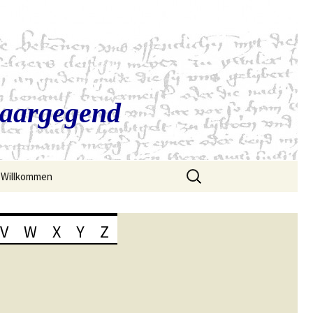
Saargegend
Suchen
Willkommen
nach:
V
W
X
Y
Z