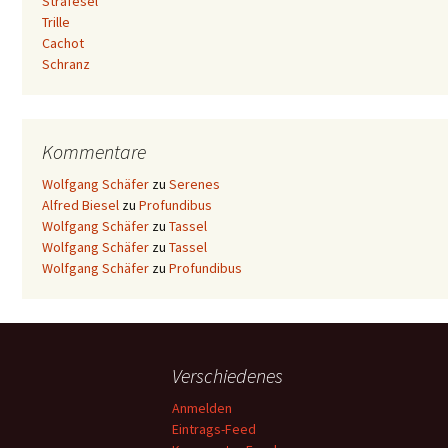
Strafesel
Trille
Cachot
Schranz
Kommentare
Wolfgang Schäfer
zu
Serenes
Alfred Biesel
zu
Profundibus
Wolfgang Schäfer
zu
Tassel
Wolfgang Schäfer
zu
Tassel
Wolfgang Schäfer
zu
Profundibus
Verschiedenes
Anmelden
Eintrags-Feed