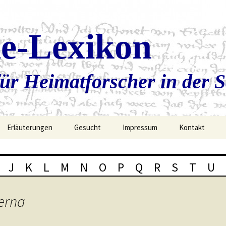
ie-Lexikon
ür Heimatforscher in der 
Erläuterungen
Gesucht
Impressum
Kontakt
J
K
L
M
N
O
P
Q
R
S
T
U
erna