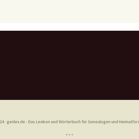
24 · genlex.de - Das Lexikon und Wörterbuch für Genealogen und Heimatfor
* * *