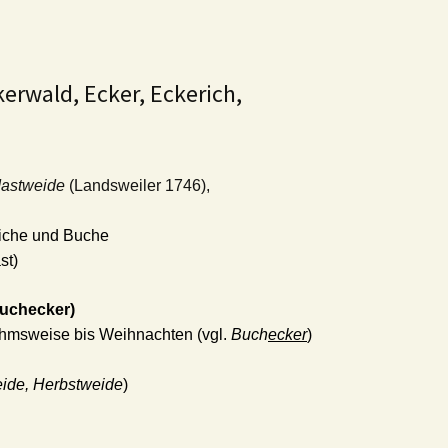
kerwald, Ecker, Eckerich,
Mastweide
(Landsweiler 1746),
Eiche und Buche
st)
Buchecker)
hmsweise bis Weihnachten (vgl.
Buch
ecker
)
ide, Herbstweide
)