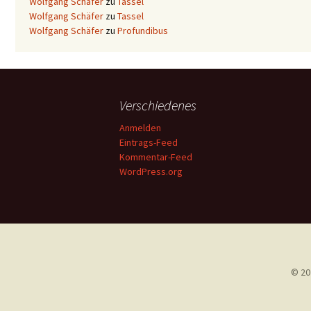
Wolfgang Schäfer
zu
Tassel
Wolfgang Schäfer
zu
Tassel
Wolfgang Schäfer
zu
Profundibus
Verschiedenes
Anmelden
Eintrags-Feed
Kommentar-Feed
WordPress.org
© 20