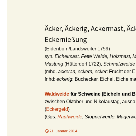
Äcker, Äckerig, Ackermast, Äc
Eckernießung
(Eidenborn/Landsweiler 1759)
syn.
Eichelmast, Fette Weide, Holzmast, 
Mastung
(Hütterdorf 1722),
Schmalzweide
(mhd.
ackeran, eckern, ecker
: Frucht der 
fnhd:
eckerig
: Buchecker, Eichel, Eichelma
Waldweide
für Schweine
(Eicheln und 
zwischen Oktober und Nikolaustag, ausna
(
Eckergeld
)
(Ggs.
Rauhweide
, Stoppelweide, Magerwe
21. Januar 2014