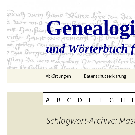
Genealog
und Wörterbuch f
Zum
Abkürzungen
Datenschutzerklärung
Inhalt
springen
A
B
C
D
E
F
G
H
I
Schlagwort-Archive: Ma