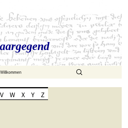
Saargegend
Suchen
Willkommen
nach:
V
W
X
Y
Z