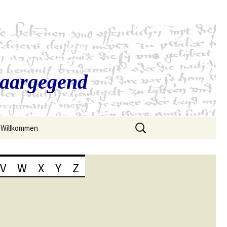
Saargegend
Suchen
Willkommen
nach:
V
W
X
Y
Z