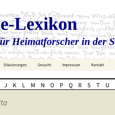
ie-Lexikon
ür Heimatforscher in der 
Erläuterungen
Gesucht
Impressum
Kontakt
J
K
L
M
N
O
P
Q
R
S
T
U
ita