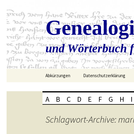
Genealog
und Wörterbuch f
Zum
Abkürzungen
Datenschutzerklärung
Inhalt
springen
A
B
C
D
E
F
G
H
I
Schlagwort-Archive: mar