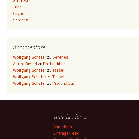
Strafesel
Trille
Cachot
Schranz
Kommentare
Wolfgang Schäfer
zu
Serenes
Alfred Biesel
zu
Profundibus
Wolfgang Schäfer
zu
Tassel
Wolfgang Schäfer
zu
Tassel
Wolfgang Schäfer
zu
Profundibus
Verschiedenes
Anmelden
Eintrags-Feed