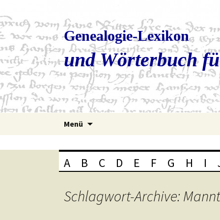
Genealogie-Lexikon
und Wörterbuch fü
Zum
Menü
Inhalt
springen
A
B
C
D
E
F
G
H
I
Schlagwort-Archive: Mann