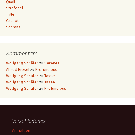
Quall
Strafesel
Trille
Cachot
Schranz
Kommentare
Wolfgang Schäfer
zu
Serenes
Alfred Biesel
zu
Profundibus
Wolfgang Schäfer
zu
Tassel
Wolfgang Schäfer
zu
Tassel
Wolfgang Schäfer
zu
Profundibus
Verschiedenes
Anmelden