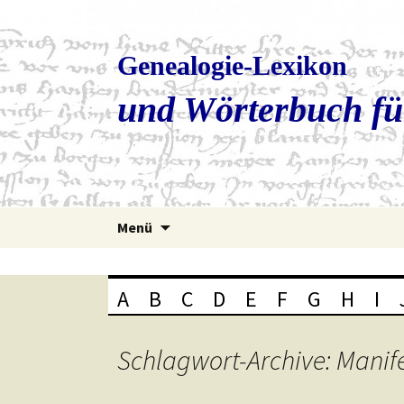
Genealogie-Lexikon
und Wörterbuch fü
Zum
Menü
Inhalt
springen
A
B
C
D
E
F
G
H
I
Schlagwort-Archive: Manif