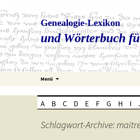
Genealogie-Lexikon
und Wörterbuch fü
Zum
Menü
Inhalt
springen
A
B
C
D
E
F
G
H
I
Schlagwort-Archive: maitre