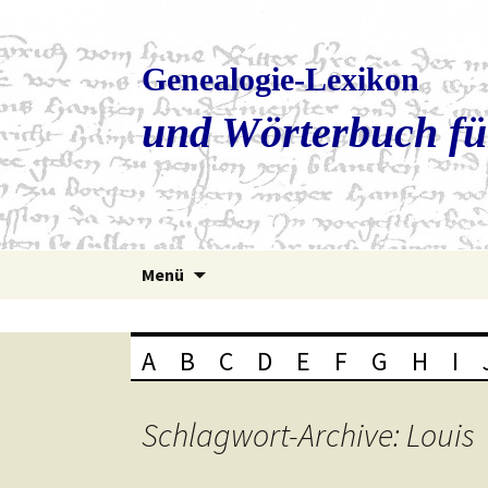
Genealogie-Lexikon
und Wörterbuch fü
Zum
Menü
Inhalt
springen
A
B
C
D
E
F
G
H
I
Schlagwort-Archive: Louis