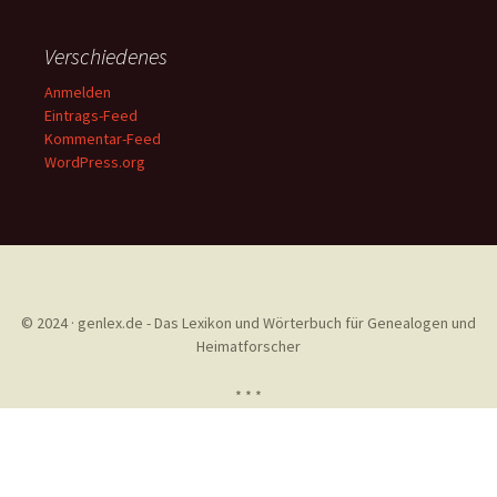
Verschiedenes
Anmelden
Eintrags-Feed
Kommentar-Feed
WordPress.org
© 2024 · genlex.de - Das Lexikon und Wörterbuch für Genealogen und
Heimatforscher
* * *