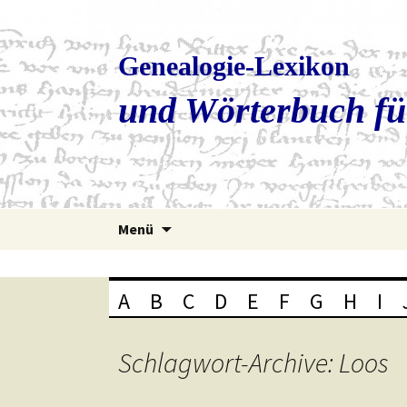
Genealogie-Lexikon
und Wörterbuch fü
Zum
Menü
Inhalt
springen
A
B
C
D
E
F
G
H
I
Schlagwort-Archive: Loos