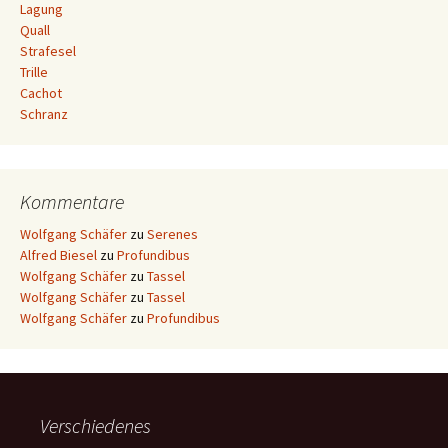
Lagung
Quall
Strafesel
Trille
Cachot
Schranz
Kommentare
Wolfgang Schäfer
zu
Serenes
Alfred Biesel
zu
Profundibus
Wolfgang Schäfer
zu
Tassel
Wolfgang Schäfer
zu
Tassel
Wolfgang Schäfer
zu
Profundibus
Verschiedenes