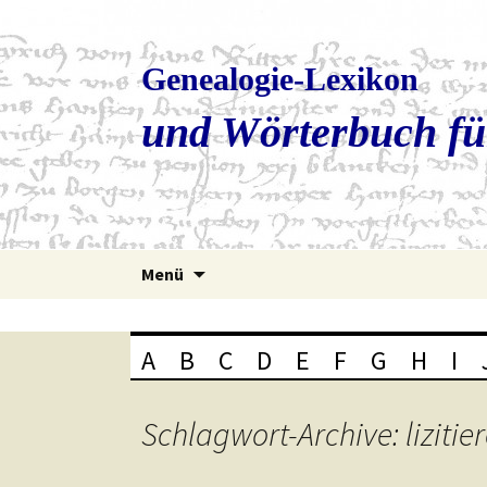
Genealogie-Lexikon
und Wörterbuch fü
Zum
Menü
Inhalt
springen
A
B
C
D
E
F
G
H
I
Schlagwort-Archive: lizitie