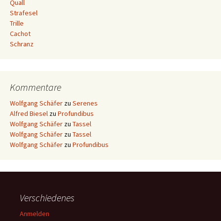
Quall
Strafesel
Trille
Cachot
Schranz
Kommentare
Wolfgang Schäfer
zu
Serenes
Alfred Biesel
zu
Profundibus
Wolfgang Schäfer
zu
Tassel
Wolfgang Schäfer
zu
Tassel
Wolfgang Schäfer
zu
Profundibus
Verschiedenes
Anmelden