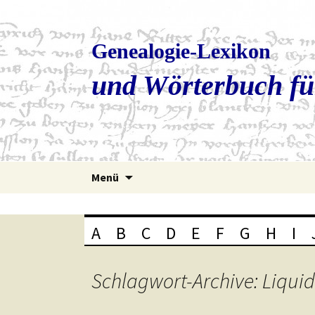
Genealogie-Lexikon
und Wörterbuch fü
Zum
Menü
Inhalt
springen
A
B
C
D
E
F
G
H
I
Schlagwort-Archive: Liqui