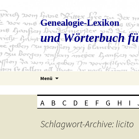
Genealogie-Lexikon
und Wörterbuch fü
Zum
Menü
Inhalt
springen
A
B
C
D
E
F
G
H
I
Schlagwort-Archive: licito