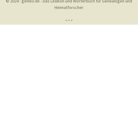
© 2024 · genlex.de - Das Lexikon und Wörterbuch für Genealogen und
Heimatforscher
* * *