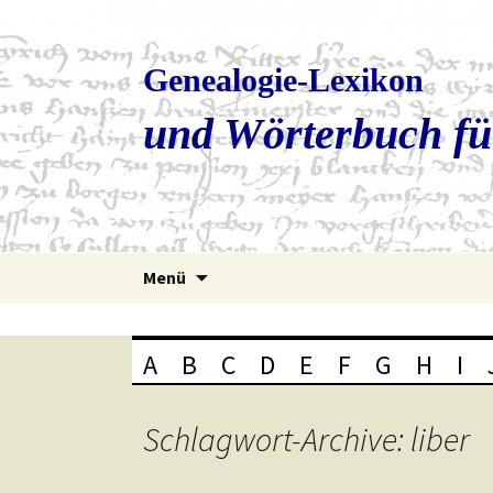
Genealogie-Lexikon
und Wörterbuch fü
Zum
Menü
Inhalt
springen
A
B
C
D
E
F
G
H
I
Schlagwort-Archive: liber