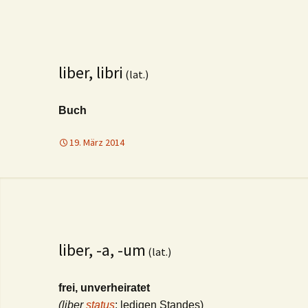
liber, libri
(lat.)
Buch
19. März 2014
liber, -a, -um
(lat.)
frei, unverheiratet
(liber
status
: ledigen Standes)