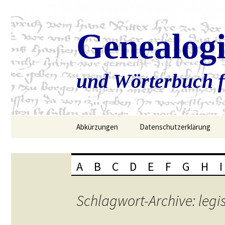
Genealog
und Wörterbuch f
Zum
Abkürzungen
Datenschutzerklärung
Inhalt
springen
A
B
C
D
E
F
G
H
I
Schlagwort-Archive: legi