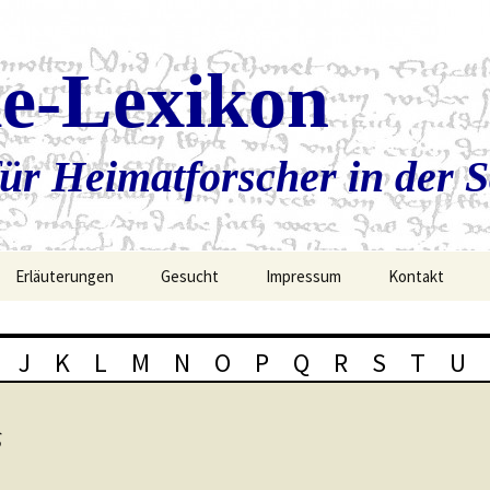
ie-Lexikon
ür Heimatforscher in der 
Erläuterungen
Gesucht
Impressum
Kontakt
J
K
L
M
N
O
P
Q
R
S
T
U
s