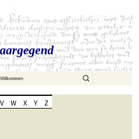
Saargegend
Suchen
Willkommen
nach:
V
W
X
Y
Z