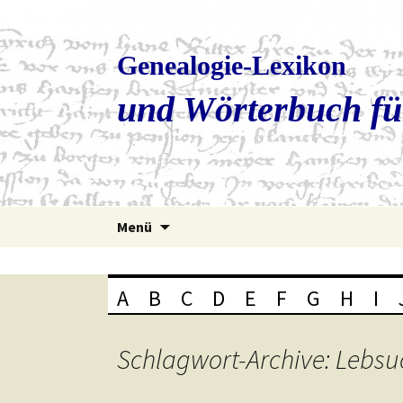
Genealogie-Lexikon
und Wörterbuch fü
Zum
Menü
Inhalt
springen
A
B
C
D
E
F
G
H
I
Schlagwort-Archive: Lebsu