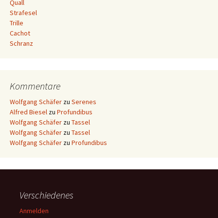
Quall
Strafesel
Trille
Cachot
Schranz
Kommentare
Wolfgang Schäfer
zu
Serenes
Alfred Biesel
zu
Profundibus
Wolfgang Schäfer
zu
Tassel
Wolfgang Schäfer
zu
Tassel
Wolfgang Schäfer
zu
Profundibus
Verschiedenes
Anmelden