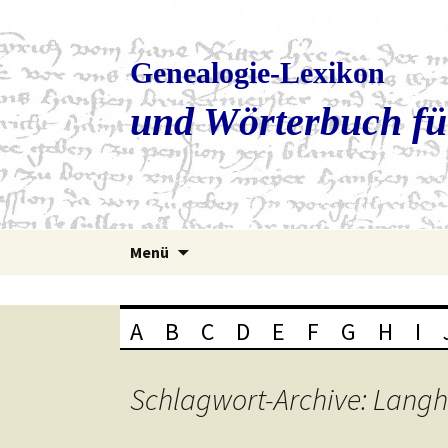
Genealogie-Lexikon
und Wörterbuch fü
Zum
Menü
Inhalt
springen
A
B
C
D
E
F
G
H
I
Schlagwort-Archive: Lang