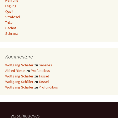
Kehrung
Lagung
Quall
Strafesel
Trille
Cachot
Schranz
Kommentare
Wolfgang Schäfer
zu
Serenes
Alfred Biesel
zu
Profundibus
Wolfgang Schäfer
zu
Tassel
Wolfgang Schäfer
zu
Tassel
Wolfgang Schäfer
zu
Profundibus
Verschiedenes