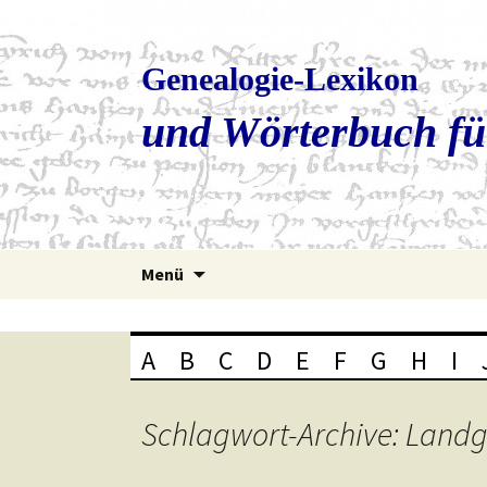
Genealogie-Lexikon
und Wörterbuch fü
Zum
Menü
Inhalt
springen
A
B
C
D
E
F
G
H
I
Schlagwort-Archive: Land