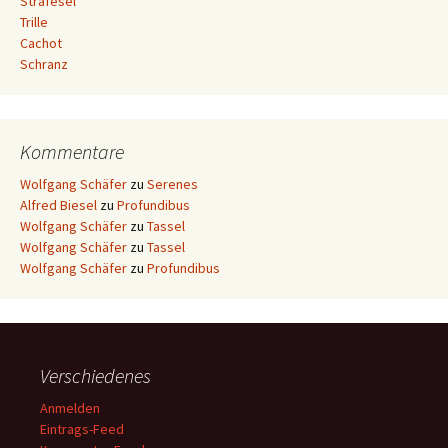
Strafesel
Trille
Cachot
Schranz
Kommentare
Wolfgang Schäfer
zu
Serenes
Alfred Biesel
zu
Profundibus
Wolfgang Schäfer
zu
Tassel
Wolfgang Schäfer
zu
Tassel
Wolfgang Schäfer
zu
Profundibus
Verschiedenes
Anmelden
Eintrags-Feed