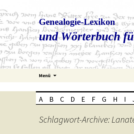
Genealogie-Lexikon
und Wörterbuch fü
Zum
Menü
Inhalt
springen
A
B
C
D
E
F
G
H
I
Schlagwort-Archive: Lanat