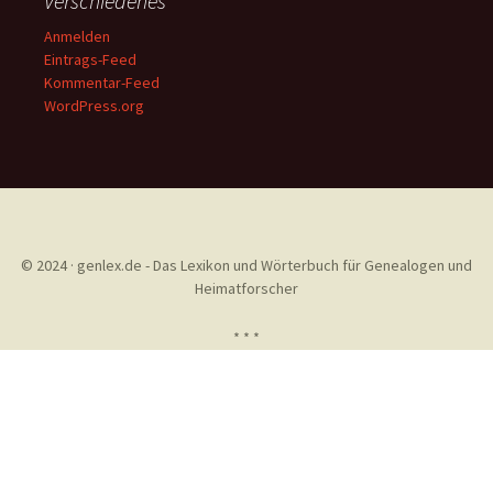
Verschiedenes
Anmelden
Eintrags-Feed
Kommentar-Feed
WordPress.org
© 2024 · genlex.de - Das Lexikon und Wörterbuch für Genealogen und
Heimatforscher
* * *