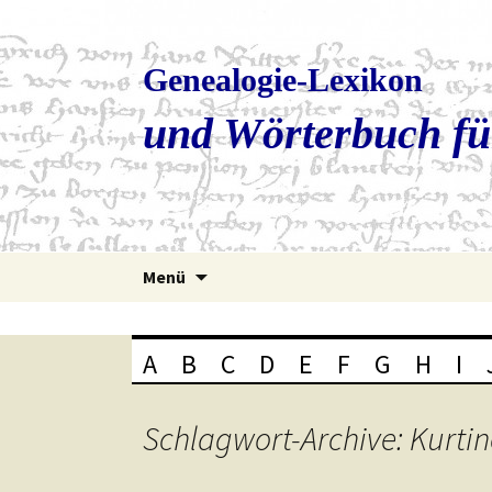
Genealogie-Lexikon
und Wörterbuch fü
Zum
Menü
Inhalt
springen
A
B
C
D
E
F
G
H
I
Schlagwort-Archive: Kurtin