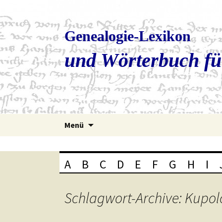
Genealogie-Lexikon
und Wörterbuch fü
Zum
Menü
Inhalt
springen
A
B
C
D
E
F
G
H
I
Schlagwort-Archive: Kupol