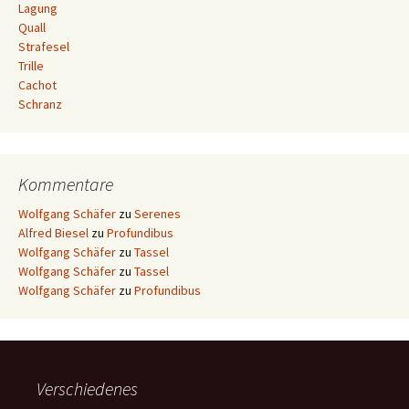
Lagung
Quall
Strafesel
Trille
Cachot
Schranz
Kommentare
Wolfgang Schäfer
zu
Serenes
Alfred Biesel
zu
Profundibus
Wolfgang Schäfer
zu
Tassel
Wolfgang Schäfer
zu
Tassel
Wolfgang Schäfer
zu
Profundibus
Verschiedenes