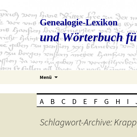
Genealogie-Lexikon
und Wörterbuch fü
Zum
Menü
Inhalt
springen
A
B
C
D
E
F
G
H
I
Schlagwort-Archive: Krapp