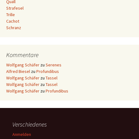
Quall
Strafesel
Trille
Cachot
Schranz
Kommentare
Wolfgang Schäfer
zu
Serenes
Alfred Biesel
zu
Profundibus
Wolfgang Schäfer
zu
Tassel
Wolfgang Schäfer
zu
Tassel
Wolfgang Schäfer
zu
Profundibus
Verschiedenes
Anmelden