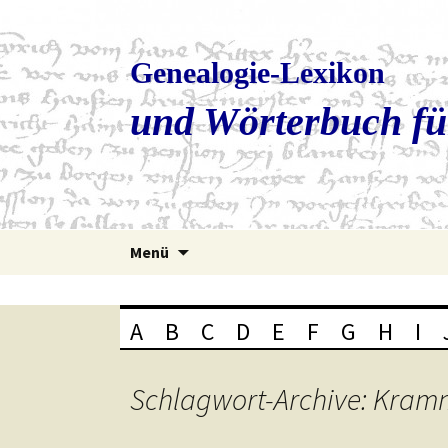
Genealogie-Lexikon
und Wörterbuch fü
Zum
Menü
Inhalt
springen
A
B
C
D
E
F
G
H
I
Schlagwort-Archive: Kram