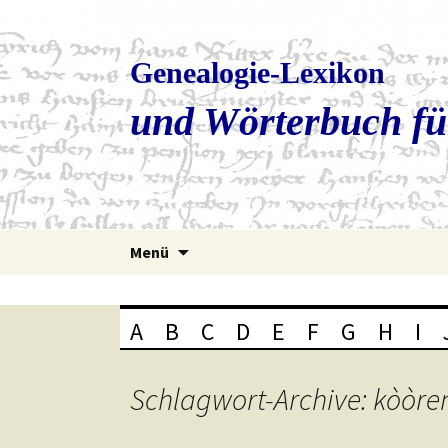
Genealogie-Lexikon
und Wörterbuch fü
Zum
Menü
Inhalt
springen
A
B
C
D
E
F
G
H
I
Schlagwort-Archive: kòòre