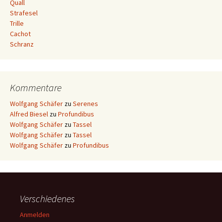
Quall
Strafesel
Trille
Cachot
Schranz
Kommentare
Wolfgang Schäfer
zu
Serenes
Alfred Biesel
zu
Profundibus
Wolfgang Schäfer
zu
Tassel
Wolfgang Schäfer
zu
Tassel
Wolfgang Schäfer
zu
Profundibus
Verschiedenes
Anmelden