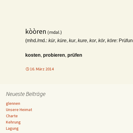
kòòren
(mdal.)
(mhd./md.:
kür
,
küre
,
kur
,
kure
,
kor
,
kör
,
köre
: Prüfun
kosten
,
probieren
,
prüfen
16. März 2014
Neueste Beiträge
glennen
Unsere Heimat
Charte
Kehrung
Lagung