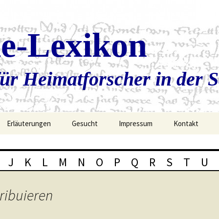
ie-Lexikon
ür Heimatforscher in der 
Erläuterungen
Gesucht
Impressum
Kontakt
J
K
L
M
N
O
P
Q
R
S
T
U
ribuieren