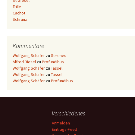
Strafesel
Trille
Cachot
Schranz
Kommentare
Wolfgang Schäfer
zu
Serenes
Alfred Biesel
zu
Profundibus
Wolfgang Schäfer
zu
Tassel
Wolfgang Schäfer
zu
Tassel
Wolfgang Schäfer
zu
Profundibus
Verschiedenes
Anmelden
Eintrags-Feed