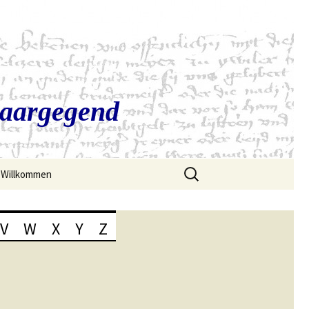
Saargegend
Suchen
Willkommen
nach:
V
W
X
Y
Z