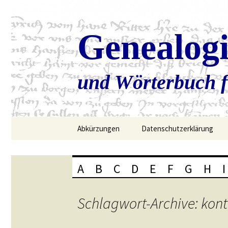
Genealog
und Wörterbuch f
Zum
Abkürzungen
Datenschutzerklärung
Inhalt
springen
A
B
C
D
E
F
G
H
I
Schlagwort-Archive: kont