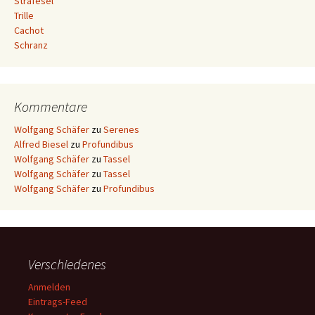
Strafesel
Trille
Cachot
Schranz
Kommentare
Wolfgang Schäfer
zu
Serenes
Alfred Biesel
zu
Profundibus
Wolfgang Schäfer
zu
Tassel
Wolfgang Schäfer
zu
Tassel
Wolfgang Schäfer
zu
Profundibus
Verschiedenes
Anmelden
Eintrags-Feed