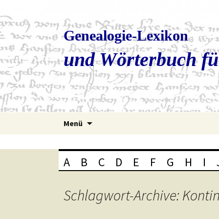
Genealogie-Lexikon
und Wörterbuch fü
Zum
Menü
Inhalt
springen
A
B
C
D
E
F
G
H
I
Schlagwort-Archive: Konti