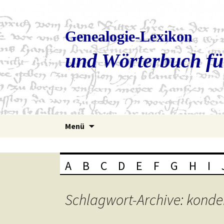
Genealogie-Lexikon
und Wörterbuch fü
Zum
Menü
Inhalt
springen
A
B
C
D
E
F
G
H
I
Schlagwort-Archive: kond