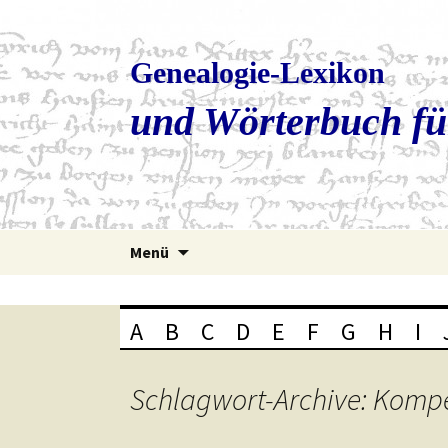
Genealogie-Lexikon
und Wörterbuch fü
Zum
Menü
Inhalt
springen
A
B
C
D
E
F
G
H
I
Schlagwort-Archive: Komp