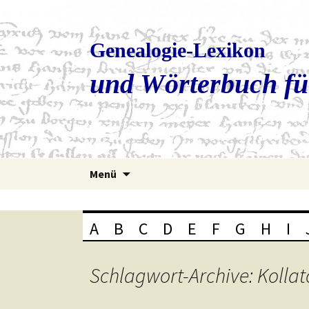
Genealogie-Lexikon
und Wörterbuch fü
Zum
Menü
Inhalt
springen
A
B
C
D
E
F
G
H
I
Schlagwort-Archive: Kollat