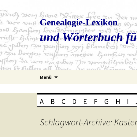
Genealogie-Lexikon
und Wörterbuch fü
Zum
Menü
Inhalt
springen
A
B
C
D
E
F
G
H
I
Schlagwort-Archive: Kaste