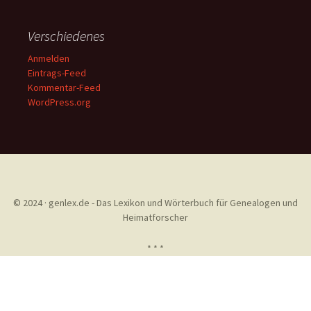
Verschiedenes
Anmelden
Eintrags-Feed
Kommentar-Feed
WordPress.org
© 2024 · genlex.de - Das Lexikon und Wörterbuch für Genealogen und
Heimatforscher
* * *