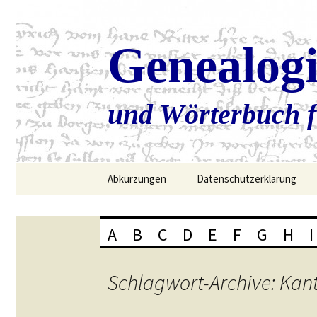
Genealog
und Wörterbuch f
Zum
Abkürzungen
Datenschutzerklärung
Inhalt
springen
A
B
C
D
E
F
G
H
I
Schlagwort-Archive: Kan