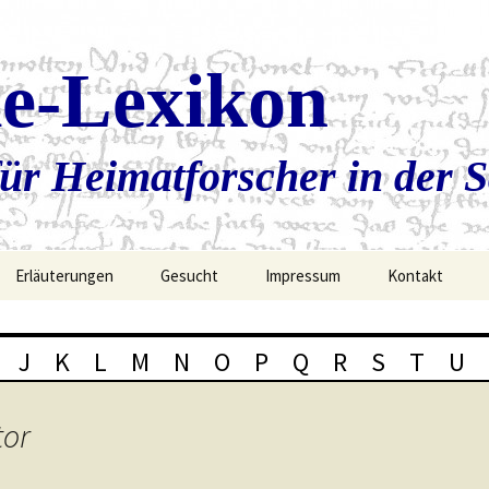
ie-Lexikon
ür Heimatforscher in der 
Erläuterungen
Gesucht
Impressum
Kontakt
J
K
L
M
N
O
P
Q
R
S
T
U
tor