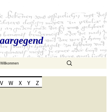
Saargegend
Suchen
Willkommen
nach:
V
W
X
Y
Z