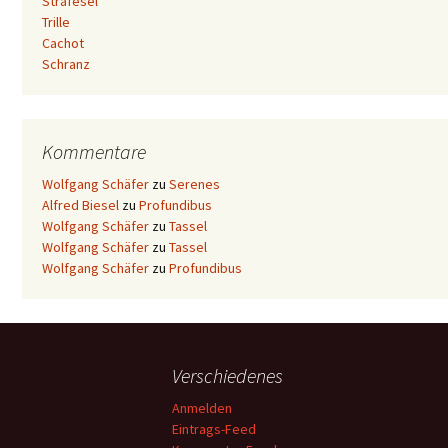
Strafesel
Trille
Cachot
Schranz
Kommentare
Wolfgang Schäfer
zu
Serenes
Alfred Biesel
zu
Profundibus
Wolfgang Schäfer
zu
Tassel
Wolfgang Schäfer
zu
Tassel
Wolfgang Schäfer
zu
Profundibus
Verschiedenes
Anmelden
Eintrags-Feed