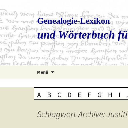
Genealogie-Lexikon
und Wörterbuch fü
Zum
Menü
Inhalt
springen
A
B
C
D
E
F
G
H
I
Schlagwort-Archive: Justit