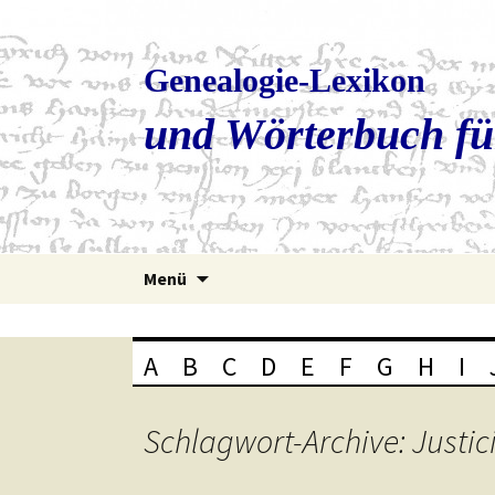
Genealogie-Lexikon
und Wörterbuch fü
Zum
Menü
Inhalt
springen
A
B
C
D
E
F
G
H
I
Schlagwort-Archive: Justic