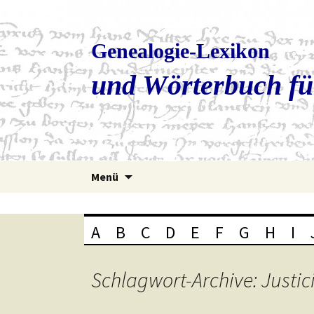
Genealogie-Lexikon
und Wörterbuch fü
Zum
Menü
Inhalt
springen
A
B
C
D
E
F
G
H
I
Schlagwort-Archive: Justic