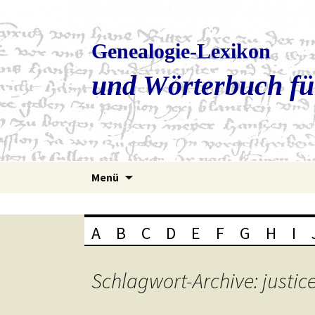
Genealogie-Lexikon
und Wörterbuch fü
Zum
Menü
Inhalt
springen
A
B
C
D
E
F
G
H
I
Schlagwort-Archive: justic