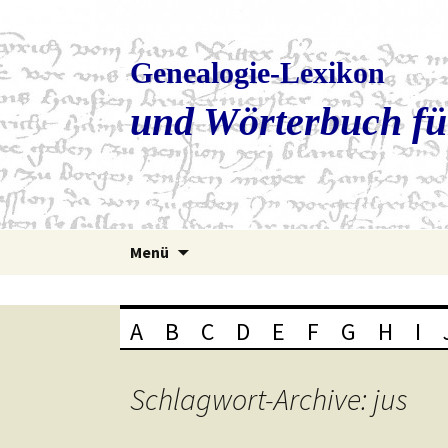
Genealogie-Lexikon
und Wörterbuch fü
Zum
Menü
Inhalt
springen
A
B
C
D
E
F
G
H
I
Schlagwort-Archive: jus